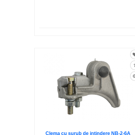
Clema cu șurub de intindere NB-2-6A