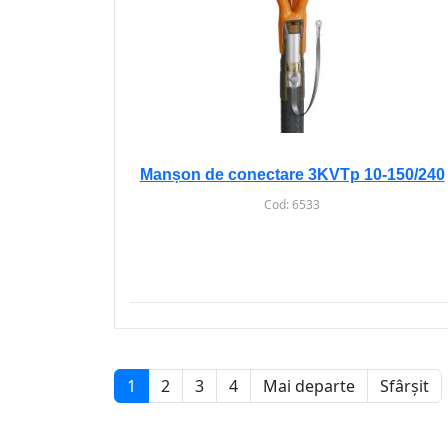
Manșon de conectare 3KVTp 10-150/240
Cod:
6533
1
2
3
4
Mai departe
Sfârșit