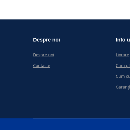
Despre noi
Info u
Despre noi
Livrare
Contacte
Cum pl
Cum c
Garanți