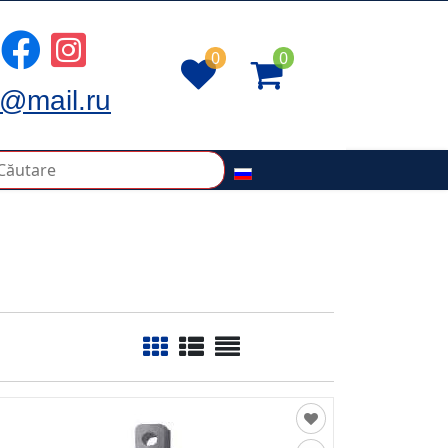
0
0
@mail.ru