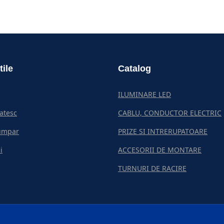
tile
Catalog
ILUMINARE LED
atesc
CABLU, CONDUCTOR ELECTRIC
umpar
PRIZE SI INTRERUPATOARE
i
ACCESORII DE MONTARE
TURNURI DE RACIRE