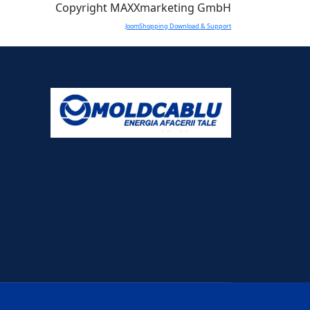
Copyright MAXXmarketing GmbH
JoomShopping Download & Support