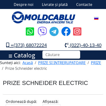
Despre noi
Livrate și plată
Contacte
+(373) 68072224
(022)-40-13-40
Catalog
Sunteți aici:
Acasă
PRIZE SI INTRERUPATOARE
PRIZE
Prize Schneider electric
PRIZE SCHNEIDER ELECTRIC
Ordonează după:
Afișează: