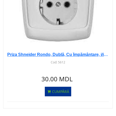
Priza Shneider Rondo, Dublă, Cu Împământare, i/i, RS16-756
Cod:
5612
30.00 MDL
CUMPĂRĂ