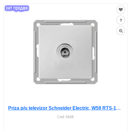
Priza p/u televizor Schneider Electric, W59 RTS-151-1-86 fara rama, IP20, Alba
Cod:
5608