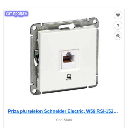
Priza p/u telefon Schneider Electric, W59 RSI-152T-1-86 fara rama IP20, Alba
Cod:
5606