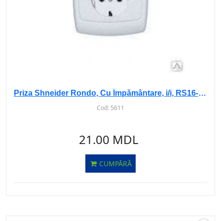
Priza Shneider Rondo, Cu Împământare, i/i, RS16-264
Cod:
5611
21.00 MDL
CUMPĂRĂ