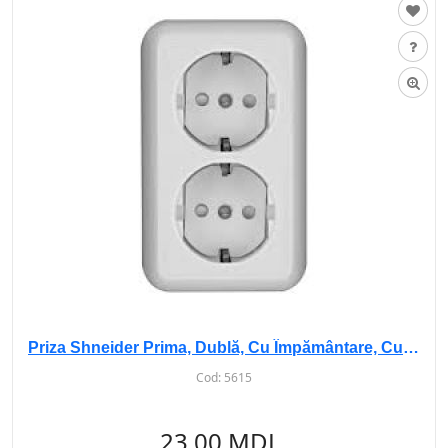
Priza Shneider Prima, Dublă, Cu Împământare, Cu Obturatoare, i/i, RS16-007
Cod:
5615
23.00 MDL