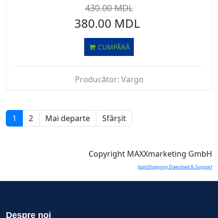
430.00 MDL
380.00 MDL
CUMPĂRĂ
Producător:
Vargo
1
2
Mai departe
Sfârșit
Copyright MAXXmarketing GmbH
JoomShopping Download & Support
Despre noi