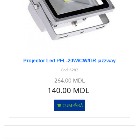
Projector Led PFL-20W/CW/GR jazzway
Cod:
6282
264.00 MDL
140.00 MDL
CUMPĂRĂ