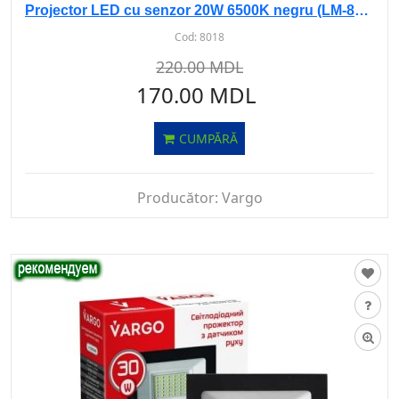
Projector LED cu senzor 20W 6500K negru (LM-8862)
Cod:
8018
220.00 MDL
170.00 MDL
CUMPĂRĂ
Producător:
Vargo