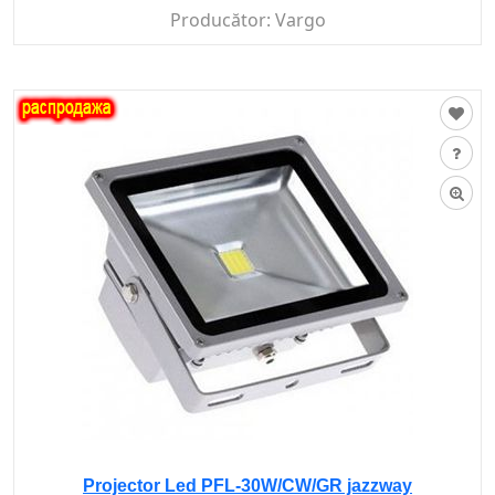
Producător:
Vargo
Projector Led PFL-30W/CW/GR jazzway