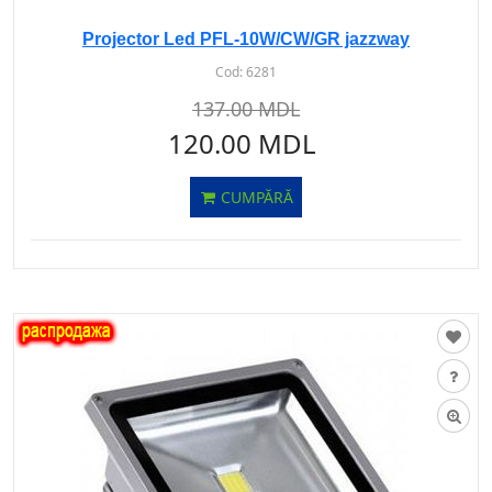
Projector Led PFL-10W/CW/GR jazzway
Cod:
6281
137.00 MDL
120.00 MDL
CUMPĂRĂ