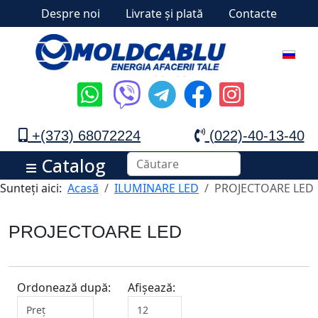
Despre noi
Livrate și plată
Contacte
+(373) 68072224
(022)-40-13-40
Catalog
Sunteți aici:
Acasă
ILUMINARE LED
PROJECTOARE LED
PROJECTOARE LED
Ordonează după:
Afișează: