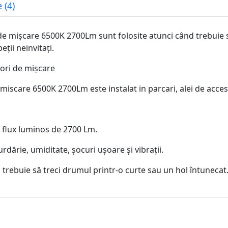
 (4)
 mișcare 6500K 2700Lm sunt folosite atunci când trebuie 
eții neinvitați.
zori de mișcare
care 6500K 2700Lm este instalat in parcari, alei de acces, 
 flux luminos de 2700 Lm.
rdărie, umiditate, șocuri ușoare și vibrații.
trebuie să treci drumul printr-o curte sau un hol întunecat