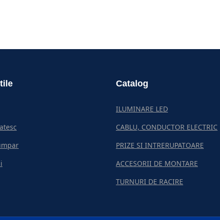
tile
Catalog
ILUMINARE LED
atesc
CABLU, CONDUCTOR ELECTRIC
umpar
PRIZE SI INTRERUPATOARE
i
ACCESORII DE MONTARE
TURNURI DE RACIRE