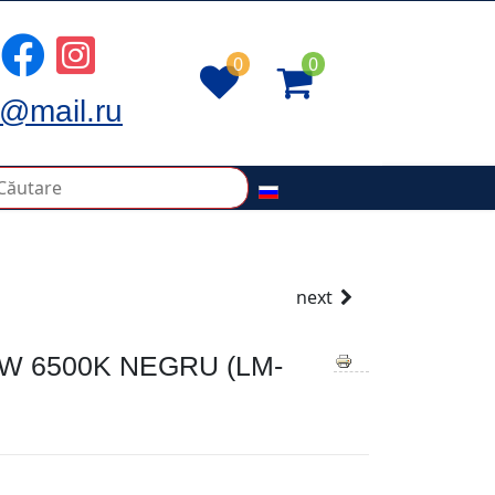
0
0
@mail.ru
next
W 6500K NEGRU (LM-