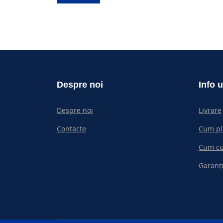
Despre noi
Info u
Despre noi
Livrare
Contacte
Cum pl
Cum c
Garanți