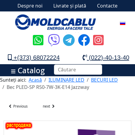
Despre noi
Livrate și plată
Contacte
+(373) 68072224
(022)-40-13-40
Catalog
Sunteți aici:
Acasă
ILUMINARE LED
BECURI LED
Bec PLED-SP R50-7W-3K-E14 Jazzway
Previous
next