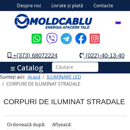
Despre noi
Livrate și plată
Contacte
+(373) 68072224
(022)-40-13-40
Catalog
Sunteți aici:
Acasă
ILUMINARE LED
CORPURI DE ILUMINAT STRADALE
CORPURI DE ILUMINAT STRADALE
Ordonează după:
Afișează: