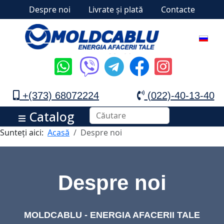
Despre noi
Livrate și plată
Contacte
+(373) 68072224
(022)-40-13-40
Catalog
Sunteți aici:
Acasă
Despre noi
Despre noi
MOLDCABLU - ENERGIA AFACERII TALE