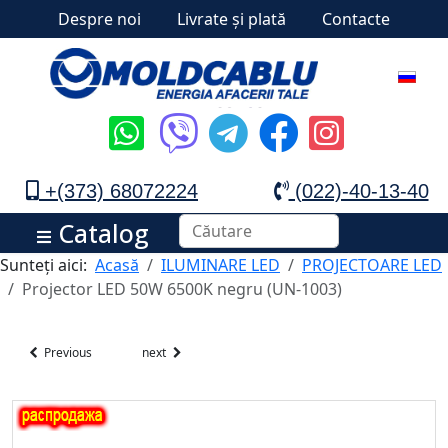
Despre noi
Livrate și plată
Contacte
+(373) 68072224
(022)-40-13-40
Catalog
Sunteți aici:
Acasă
ILUMINARE LED
PROJECTOARE LED
Projector LED 50W 6500K negru (UN-1003)
Previous
next