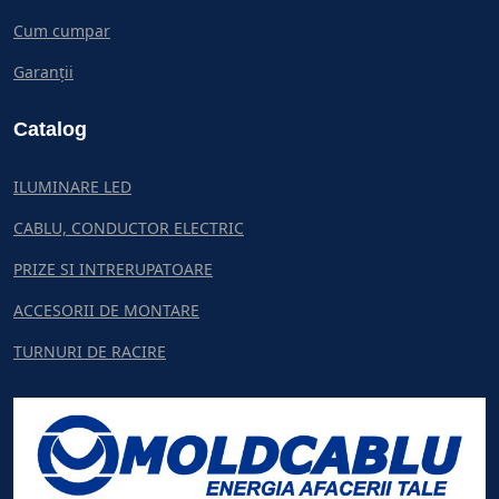
Cum cumpar
Garanții
Catalog
ILUMINARE LED
CABLU, CONDUCTOR ELECTRIC
PRIZE SI INTRERUPATOARE
ACCESORII DE MONTARE
TURNURI DE RACIRE