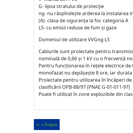
G- lipsa stratului de protecție
ng- nu răspîndește arderea la instalarea i
(A)- clasa de siguranța la foc categoria A
LS- cu emisii reduse de fum și gaze
Domeniul de utilizare VVGng-LS
Cablurile sunt proiectate pentru transmisia 
nominală de 0,66 și 1 kV cu o frecvență n
Pentru funcționarea în rețele electrice de 
monofazat nu depășește 8 ore, iar durata 
Proiectate pentru utilizarea în încăperi de
clasificării OPB-88/97 (PNAE G-01-011-97)
Poate fi utilizat în zone explozibile din cla