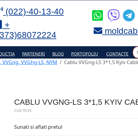
(022)-40-13-40
+
moldcab
(373)68072224
DUCTIA
PARTENERI
BLOG
PORTOFOLIU
CONTACTE
, VVGng, VVGhg-LS, NYM
Cablu VVGng-LS 3*1,5 Kyiv Cabl
CABLU VVGNG-LS 3*1,5 KYIV CA
Cod:
9534
Sunati si aflati pretul