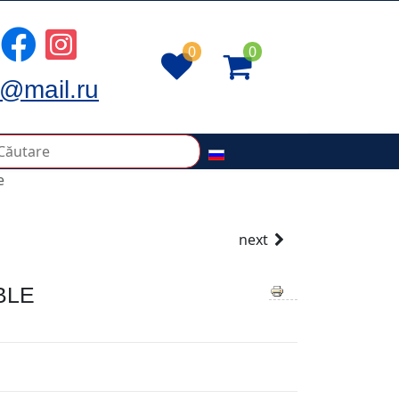
0
0
@mail.ru
e
next
BLE