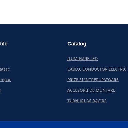
tile
Catalog
ILUMINARE LED
atesc
CABLU, CONDUCTOR ELECTRIC
umpar
PRIZE SI INTRERUPATOARE
i
ACCESORII DE MONTARE
TURNURI DE RACIRE