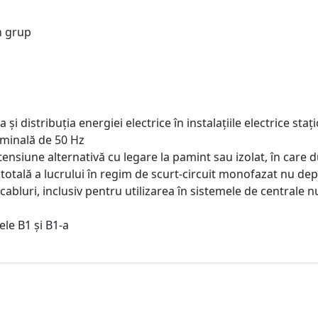
n grup
și distribuția energiei electrice în instalațiile electrice st
ominală de 50 Hz
tensiune alternativă cu legare la pamint sau izolat, în care 
totală a lucrului în regim de scurt-circuit monofazat nu de
 cabluri, inclusiv pentru utilizarea în sistemele de centrale 
sele B1 și B1-a