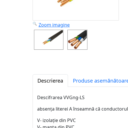
Zoom imagine
Descrierea
Produse asemănătoare
Descifrarea VVGng-LS
absența literei A înseamnă că conductorul
V- izolație din PVC
V- manta din PVC