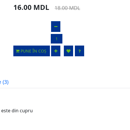
16.00 MDL
18.00 MDL
PUNE ÎN COȘ
 (3)
 este din cupru