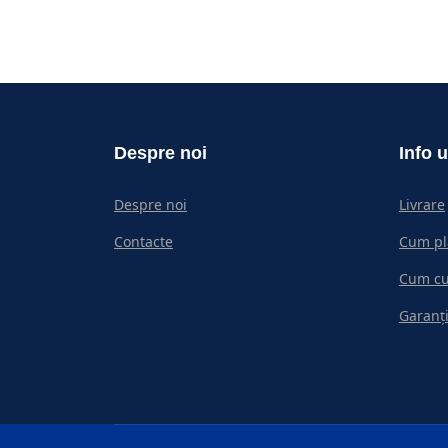
Despre noi
Info u
Despre noi
Livrare
Contacte
Cum pl
Cum c
Garanți