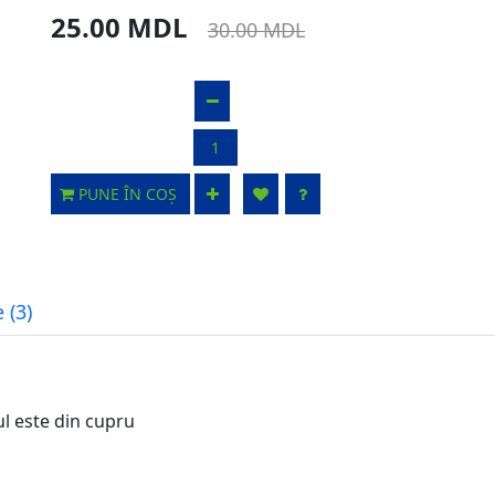
25.00 MDL
30.00 MDL
PUNE ÎN COȘ
 (3)
ul este din cupru