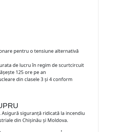
aționare pentru o tensiune alternativă
durata de lucru în regim de scurtcircuit
pășește 125 ore pe an
nucleare din clasele 3 și 4 conform
CUPRU
e. Asigură siguranță ridicată la incendiu
striale din Chișinău și Moldova.