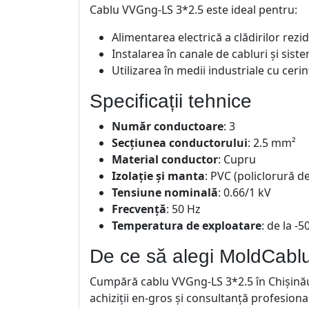
Cablu VVGng-LS 3*2.5 este ideal pentru:
Alimentarea electrică a clădirilor rezid
Instalarea în canale de cabluri și sist
Utilizarea în medii industriale cu cerin
Specificații tehnice
Număr conductoare
: 3
Secțiunea conductorului
: 2.5 mm²
Material conductor
: Cupru
Izolație și manta
: PVC (policlorură de 
Tensiune nominală
: 0.66/1 kV
Frecvență
: 50 Hz
Temperatura de exploatare
: de la -
De ce să alegi MoldCabl
Cumpără cablu VVGng-LS 3*2.5 în Chișinău 
achiziții en-gros și consultanță profesiona