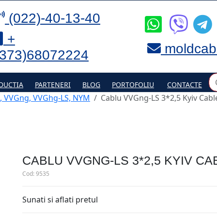
(022)-40-13-40
+
moldcab
(373)68072224
DUCTIA
PARTENERI
BLOG
PORTOFOLIU
CONTACTE
, VVGng, VVGhg-LS, NYM
Cablu VVGng-LS 3*2,5 Kyiv Cabl
CABLU VVGNG-LS 3*2,5 KYIV CA
Cod:
9535
Sunati si aflati pretul