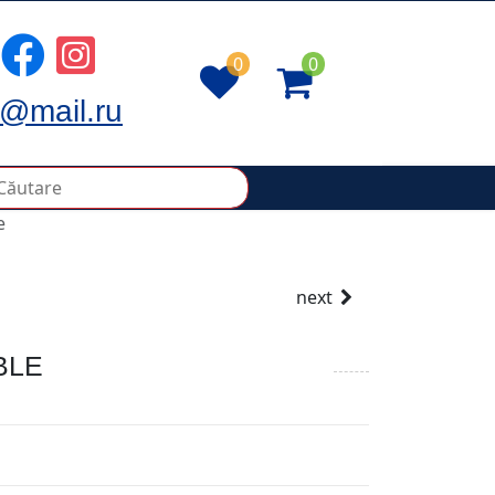
0
0
@mail.ru
e
next
BLE