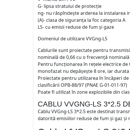
G- lipsa stratului de protecție
ng- nu răspîndește arderea la instalarea i
(A)- clasa de siguranța la foc categoria A
LS- cu emisii reduse de fum și gaze
Domeniul de utilizare VVGng-LS
Cablurile sunt proiectate pentru transmisia 
nominală de 0,66 cu o frecvență nominală
Pentru funcționarea în rețele electrice de 
monofazat nu depășește 8 ore, iar durata 
Proiectate pentru utilizarea în încăperi de
clasificării OPB-88/97 (PNAE G-01-011-97)
Poate fi utilizat în zone explozibile din cla
CABLU VVGNG-LS 3*2.5 
Cablu VVGng-LS 3*2.5 este destinat transmite
datorită emisiilor reduse de fum și gaz și 