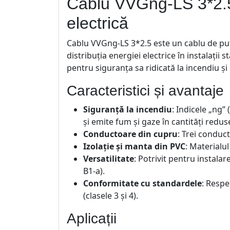
Cablu VVGng-LS 3*2.5 
electrică
Cablu VVGng-LS 3*2.5 este un cablu de put
distribuția energiei electrice în instalați
pentru siguranța sa ridicată la incendiu și
Caracteristici și avantaje
Siguranță la incendiu
: Indicele „ng”
și emite fum și gaze în cantități redus
Conductoare din cupru
: Trei conduct
Izolație și manta din PVC
: Materialul
Versatilitate
: Potrivit pentru instalar
B1-a).
Conformitate cu standardele
: Respe
(clasele 3 și 4).
Aplicații