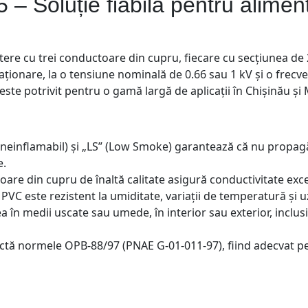
– Soluție fiabilă pentru alimen
ere cu trei conductoare din cupru, fiecare cu secțiunea de 
i staționare, la o tensiune nominală de 0.66 sau 1 kV și o fre
 este potrivit pentru o gamă largă de aplicații în Chișinău și
 (neinflamabil) și „LS” (Low Smoke) garantează că nu propag
e.
oare din cupru de înaltă calitate asigură conductivitate exce
 PVC este rezistent la umiditate, variații de temperatură și u
ea în medii uscate sau umede, în interior sau exterior, inclusi
ctă normele OPB-88/97 (PNAE G-01-011-97), fiind adecvat pe