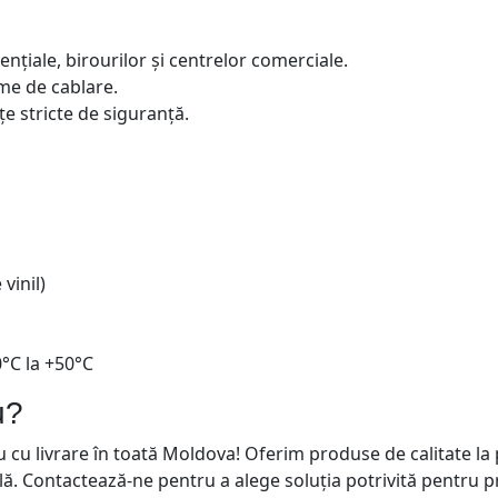
ențiale, birourilor și centrelor comerciale.
eme de cablare.
țe stricte de siguranță.
vinil)
50°C la +50°C
u?
cu livrare în toată Moldova! Oferim produse de calitate la 
lă. Contactează-ne pentru a alege soluția potrivită pentru pr