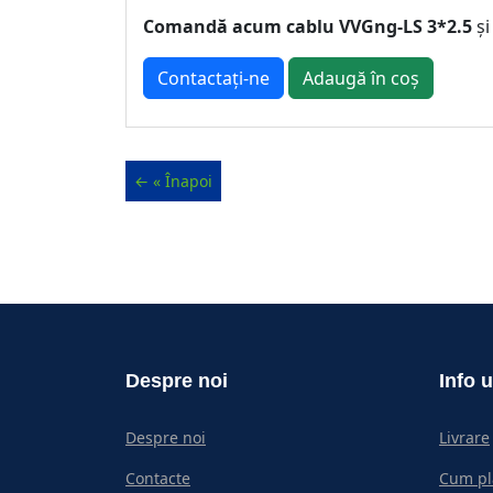
Comandă acum cablu VVGng-LS 3*2.5
și
Contactați-ne
Adaugă în coș
Despre noi
Info u
Despre noi
Livrare
Contacte
Cum pl