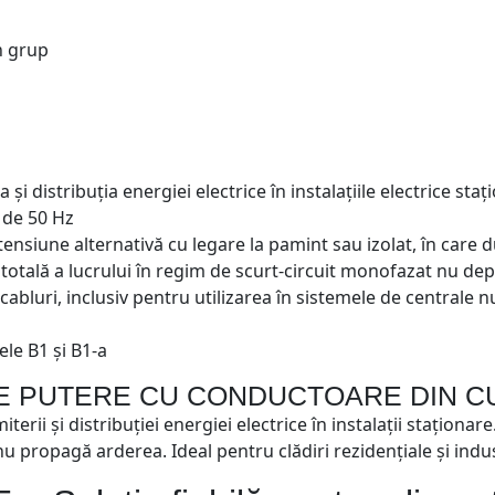
n grup
și distribuția energiei electrice în instalațiile electrice st
 de 50 Hz
tensiune alternativă cu legare la pamint sau izolat, în care 
totală a lucrului în regim de scurt-circuit monofazat nu de
 cabluri, inclusiv pentru utilizarea în sistemele de centrale 
sele B1 și B1-a
DE PUTERE CU CONDUCTOARE DIN 
rii și distribuției energiei electrice în instalații staționar
nu propagă arderea. Ideal pentru clădiri rezidențiale și indu