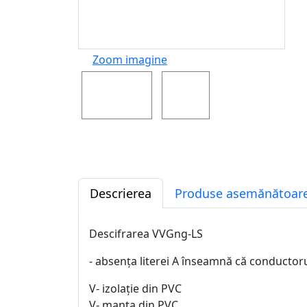
Zoom imagine
Descrierea
Produse asemănătoare
Descifrarea VVGng-LS
- absența literei A înseamnă că conductor
V- izolație din PVC
V- manta din PVC