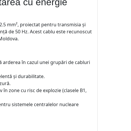
tarea cu energie
2.5 mm², proiectat pentru transmisia și
cvență de 50 Hz. Acest cablu este recunoscut
 Moldova.
ă arderea în cazul unei grupări de cabluri
lentă și durabilitate.
zură.
v în zone cu risc de explozie (clasele B1,
ntru sistemele centralelor nucleare