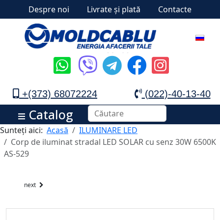
Despre noi
Livrate și plată
Contacte
+(373) 68072224
(022)-40-13-40
Catalog
Sunteți aici:
Acasă
ILUMINARE LED
Corp de iluminat stradal LED SOLAR cu senz 30W 6500K
AS-529
next