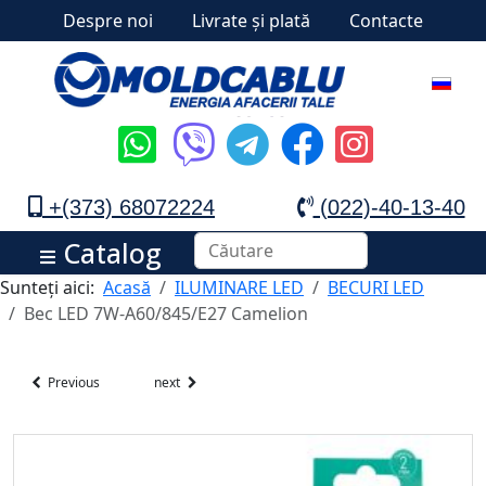
Despre noi
Livrate și plată
Contacte
+(373) 68072224
(022)-40-13-40
Catalog
Sunteți aici:
Acasă
ILUMINARE LED
BECURI LED
Bec LED 7W-A60/845/E27 Camelion
Previous
next