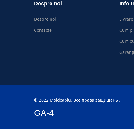
Despre noi
Info u
Despre noi
Livrare
Contacte
Cum pl
Cum c
Garanți
© 2022 Moldcablu. Все права защищены.
GA-4