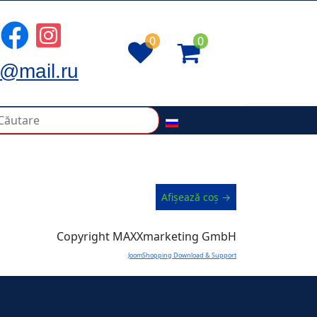
0
0
@mail.ru
Afișează coș →
Copyright MAXXmarketing GmbH
JoomShopping Download & Support