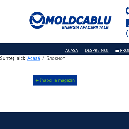
ACASA
DESPRE NOI
PRO
Sunteți aici:
Acasă
Блокнот
← Înapoi la magazin