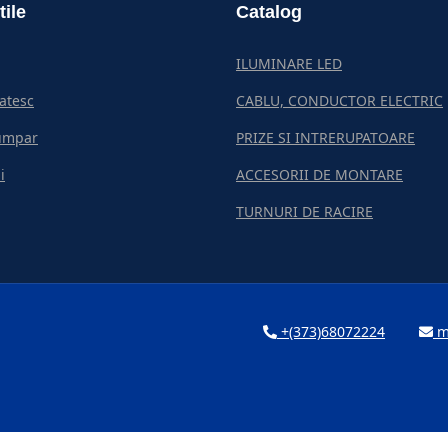
tile
Catalog
ILUMINARE LED
atesc
CABLU, CONDUCTOR ELECTRIC
umpar
PRIZE SI INTRERUPATOARE
i
ACCESORII DE MONTARE
TURNURI DE RACIRE
+(373)68072224
m