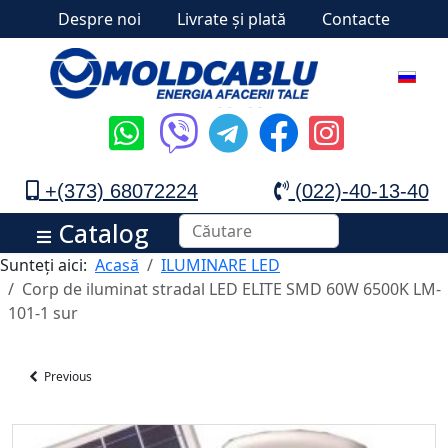
Despre noi
Livrate și plată
Contacte
+(373) 68072224
(022)-40-13-40
Catalog
Sunteți aici:
Acasă
ILUMINARE LED
Corp de iluminat stradal LED ELITE SMD 60W 6500K LM-
101-1 sur
Previous