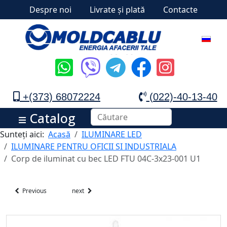
Despre noi
Livrate și plată
Contacte
+(373) 68072224
(022)-40-13-40
Catalog
Sunteți aici:
Acasă
ILUMINARE LED
ILUMINARE PENTRU OFICII SI INDUSTRIALA
Corp de iluminat cu bec LED FTU 04C-3x23-001 U1
Previous
next