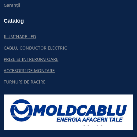
Garanții
Catalog
ILUMINARE LED
CABLU, CONDUCTOR ELECTRIC
PRIZE SI INTRERUPATOARE
ACCESORII DE MONTARE
TURNURI DE RACIRE