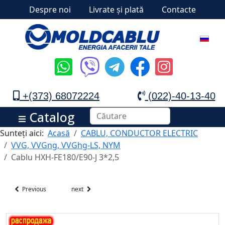
Despre noi
Livrate și plată
Contacte
+(373) 68072224
(022)-40-13-40
Catalog
Sunteți aici:
Acasă
CABLU, CONDUCTOR ELECTRIC
VVG, VVGng, VVGhg-LS, NYM
Cablu HXH-FE180/E90-J 3*2,5
Previous
next